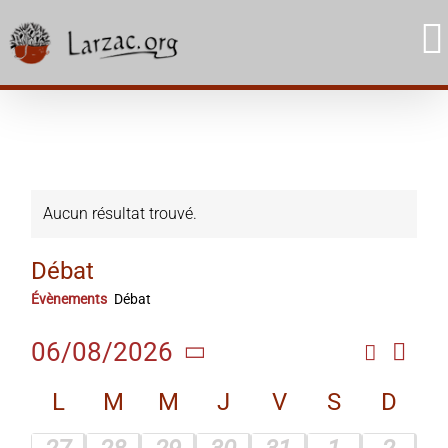
Skip
to
content
Aucun résultat trouvé.
Débat
Évènements
Débat
Navi
06/08/2026
Recherc
Rech
Mois
de
Sélectionnez
Calendrier
et
L
M
M
J
V
S
D
une
vue
date.
de
navig
Évè