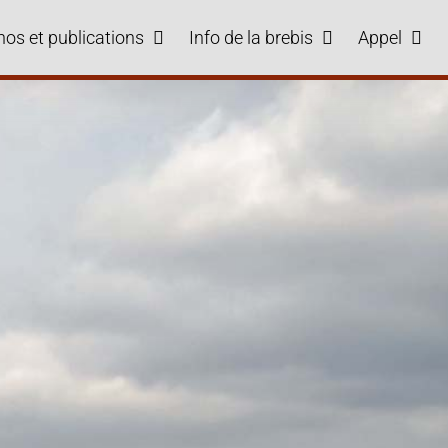
hos et publications
Info de la brebis
Appel