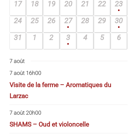
0
0
0
0
0
0
1
17
18
19
20
21
22
23
évènement,
évènement,
évènement,
évènement,
évènement,
évènement,
évène
0
0
0
1
0
0
1
24
25
26
27
28
29
30
évènement,
évènement,
évènement,
évènement,
évènement,
évènement,
évène
0
0
0
1
0
0
0
31
1
2
3
4
5
6
évènement,
évènement,
évènement,
évènement,
évènement,
évènement
évène
7 août
7 août 16h00
Visite de la ferme – Aromatiques du
Larzac
7 août 20h00
SHAMS – Oud et violoncelle