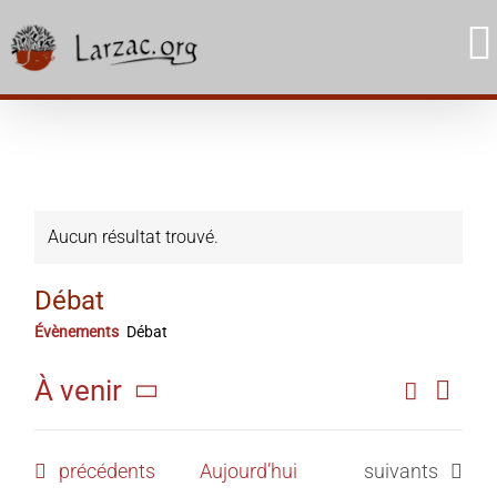
Skip
to
content
Aucun résultat trouvé.
Débat
Évènements
Débat
Navi
À venir
Recherc
Rech
Liste
de
Sélectionnez
et
une
vue
Évènements
Évènements
précédents
Aujourd’hui
suivants
date.
navig
Évè