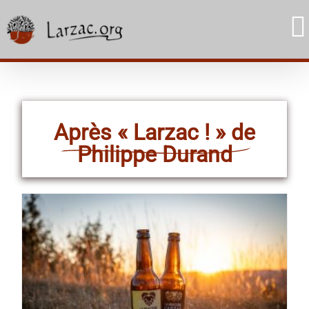
Skip
to
content
Après « Larzac ! » de
Philippe Durand