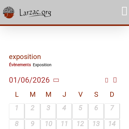
Skip
to
content
exposition
Évènements
Exposition
Navi
01/06/2026
Recherc
Rech
Mois
de
Sélectionnez
Calendrier
et
L
M
M
J
V
S
D
une
vue
date.
de
navig
Évè
0
0
0
0
0
0
0
1
2
3
4
5
6
7
Évènements
de
évènement,
évènement,
évènement,
évènement,
évènement,
évènement
évène
0
0
0
0
0
0
0
8
9
10
11
12
13
14
vues