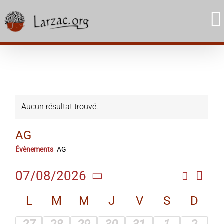
Skip
to
content
Aucun résultat trouvé.
AG
Évènements
AG
Navi
07/08/2026
Recherc
Rech
Mois
de
Sélectionnez
Calendrier
et
L
M
M
J
V
S
D
une
vue
date.
de
navig
Évè