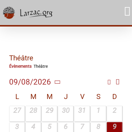
Skip
to
content
Théâtre
Évènements
Théâtre
Navi
09/08/2026
Recherc
Rech
Mois
de
Sélectionnez
Calendrier
et
L
M
M
J
V
S
D
une
vue
date.
de
navig
Évè
0
0
0
0
0
0
0
27
28
29
30
31
1
2
Évènements
de
évènement,
évènement,
évènement,
évènement,
évènement,
évènement
évène
0
0
0
1
0
0
0
3
4
5
6
7
8
9
vues