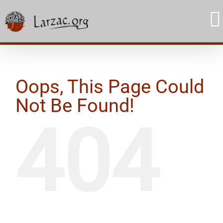
Skip
to
content
Oops, This Page Could
Not Be Found!
404