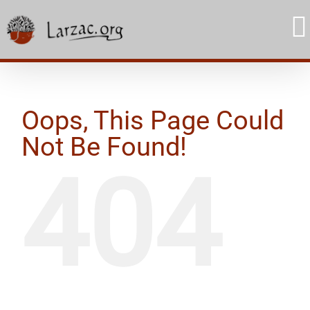
Skip
to
content
Oops, This Page Could
Not Be Found!
404