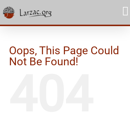
Skip
to
content
Oops, This Page Could
Not Be Found!
404