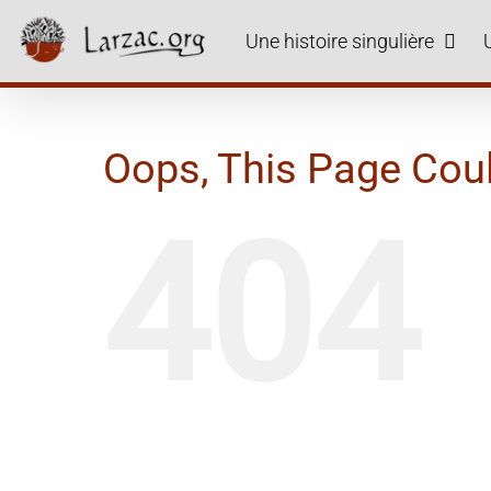
Skip
to
Une histoire singulière
content
Oops, This Page Cou
404