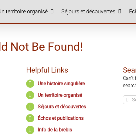
Un territoire organisé
Séjours et découvertes
Éc
ld Not Be Found!
Helpful Links
Sea
Can't
Une histoire singulière
searc
Un territoire organisé
Searc
for:
Séjours et découvertes
Échos et publications
Info de la brebis