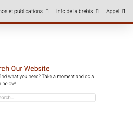
hos et publications
Info de la brebis
Appel
rch Our Website
 find what you need? Take a moment and do a
h below!
h