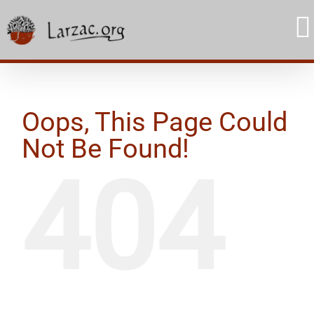
Skip
to
content
Oops, This Page Could
Not Be Found!
404