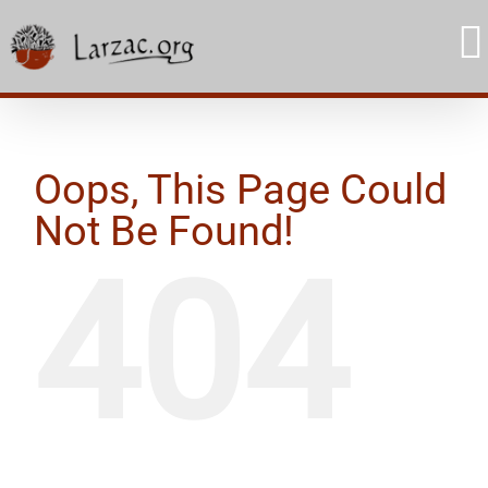
Skip
to
content
Oops, This Page Could
Not Be Found!
404