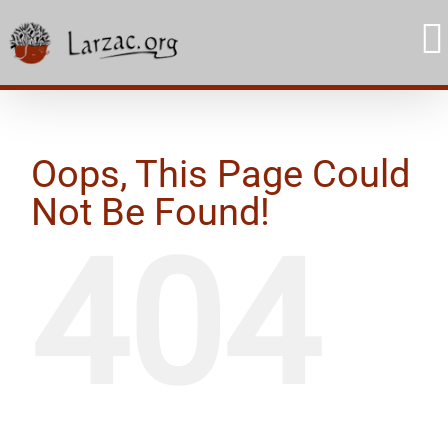
Skip
to
content
Oops, This Page Could
Not Be Found!
404