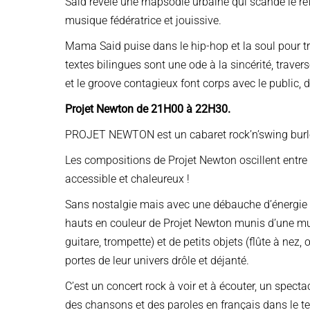
Said révèle une rhapsodie urbaine qui scande le re
musique fédératrice et jouissive.
Mama Said puise dans le hip-hop et la soul pour t
textes bilingues sont une ode à la sincérité, traver
et le groove contagieux font corps avec le public, 
Projet Newton de 21H00 à 22H30.
PROJET NEWTON est un cabaret rock’n’swing burles
Les compositions de Projet Newton oscillent entre r
accessible et chaleureux !
Sans nostalgie mais avec une débauche d’énergie 
hauts en couleur de Projet Newton munis d’une mult
guitare, trompette) et de petits objets (flûte à nez
portes de leur univers drôle et déjanté.
C’est un concert rock à voir et à écouter, un spect
des chansons et des paroles en français dans le 