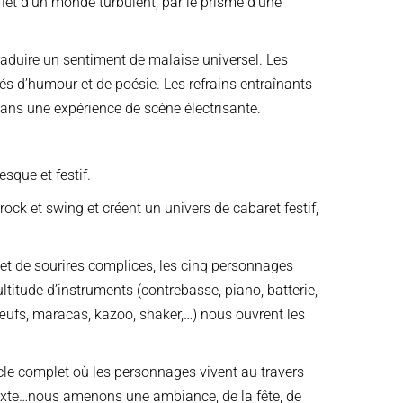
flet d’un monde turbulent, par le prisme d’une
raduire un sentiment de malaise universel. Les
sés d’humour et de poésie. Les refrains entraînants
dans une expérience de scène électrisante.
que et festif.
ock et swing et créent un univers de cabaret festif,
et de sourires complices, les cinq personnages
itude d’instruments (contrebasse, piano, batterie,
, œufs, maracas, kazoo, shaker,…) nous ouvrent les
acle complet où les personnages vivent au travers
texte…nous amenons une ambiance, de la fête, de