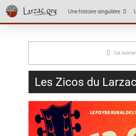
Skip
to
Une histoire singulière
content
Cet évène
Les Zicos du Larza