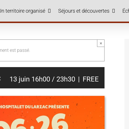
Un territoire organisé
Séjours et découvertes
Éc
×
ment est passé.
c
13 juin 16h00
/
23h30
|
FREE