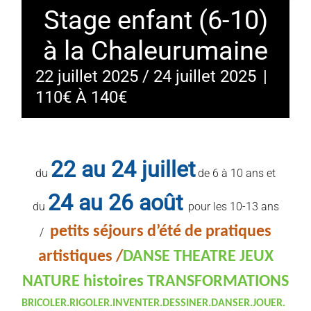
Stage enfant (6-10)
à la Chaleurumaine
22 juillet 2025
/
24 juillet 2025
|
110€ À 140€
22 au 24 juillet
du
de 6 à 10 ans et
24 au 26 août
du
pour les 10-13 ans
petits séjours d’été de pratiques
/
artistiques /
DANSE THEATRE JEUX
NATURE histoires TRANSFORMATIONS
BRICOLER.RIGOLER.INVENTER.
DESSINER.DANSER.JOUER.