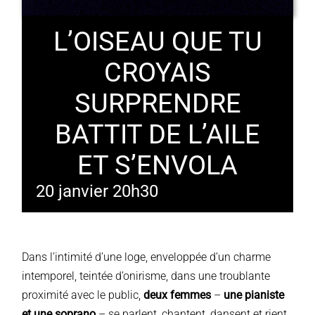
L’OISEAU QUE TU
CROYAIS
SURPRENDRE
BATTIT DE L’AILE
ET S’ENVOLA
20 janvier 20h30
Dans l’intimité d’une loge, enveloppée d’un charme
intemporel, teintée d’onirisme, dans une troublante
proximité avec le public,
deux femmes
–
une pianiste
et une soprano
– se parlent, chantent, dansent et rient.