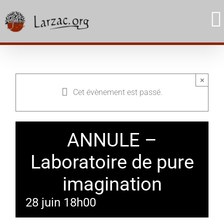
Skip
to
content
×
Cet évènement est passé.
ANNULE –
Laboratoire de pure
imagination
28 juin 18h00