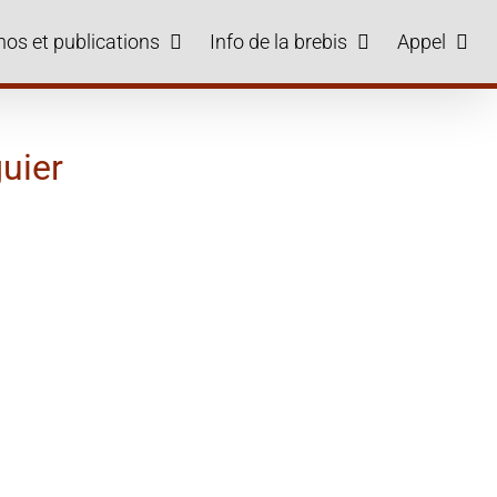
hos et publications
Info de la brebis
Appel
uier