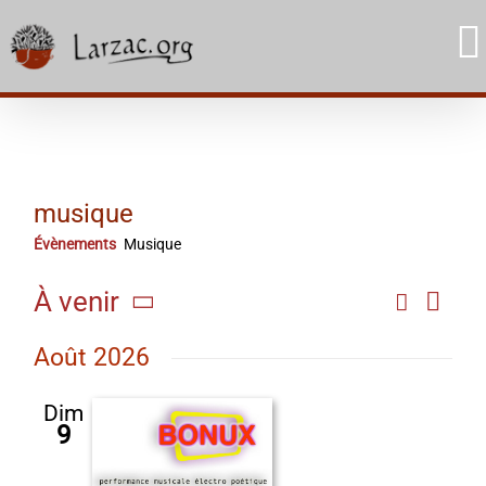
Skip
to
content
musique
Évènements
Musique
Navi
À venir
Recherc
Rech
Liste
de
Sélectionnez
et
Août 2026
une
vue
date.
navig
Évè
Dim
9
de
vues