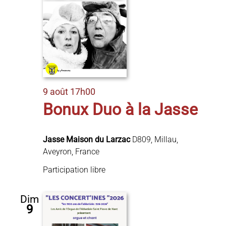
Évèn
9 août 17h00
Bonux Duo à la Jasse
Jasse Maison du Larzac
D809, Millau,
Aveyron, France
Participation libre
Dim
9