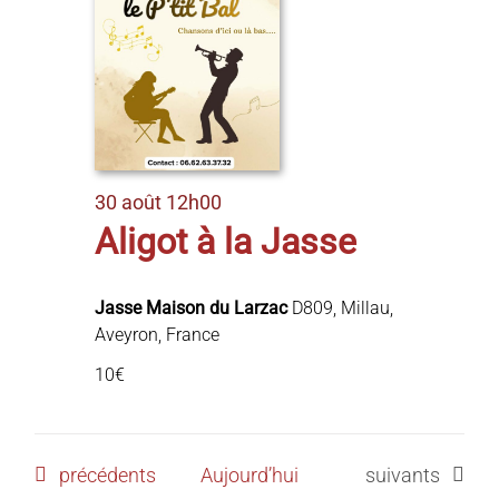
Évèn
30 août 12h00
Aligot à la Jasse
Jasse Maison du Larzac
D809, Millau,
Aveyron, France
10€
Évènements
Évènements
précédents
Aujourd’hui
suivants