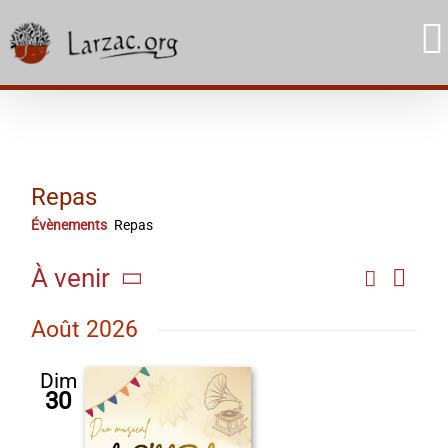
Skip
to
content
Repas
Évènements
Repas
Navi
À venir
Recherc
Rech
Liste
de
Sélectionnez
et
Août 2026
une
vue
date.
navig
Évè
Dim
30
de
vues